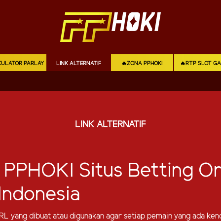
KULATOR PARLAY
LINK ALTERNATIF
🔥ZONA PPHOKI
🔥RTP SLOT G
LINK ALTERNATIF
f PPHOKI Situs Betting On
Indonesia
RL yang dibuat atau digunakan agar setiap pemain yang ada kend