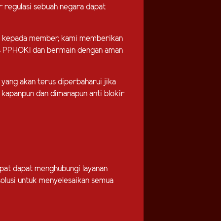
r regulasi sebuah negara dapat
aik kepada member, kami memberikan
tus PPHOKI dan bermain dengan aman
ang akan terus diperbaharui jika
s kapanpun dan dimanapun anti blokir
pat dapat menghubungi layanan
olusi untuk menyelesaikan semua