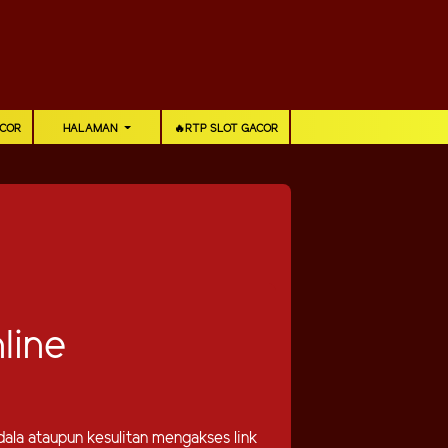
ACOR
HALAMAN
🔥RTP SLOT GACOR
line
ala ataupun kesulitan mengakses link