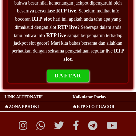
bahwa besar nilai kemenangan jackpot dipengaruhi oleh
RTP live
besarnya persentase
. Sebelum melihat info
RTP slot
bocoran
hari ini, apakah anda tahu apa yang
RTP live
dimaksud dengan slot
? Seberapa dalam anda
RTP live
tahu bahwa info
sangat berpengaruh terhadap
jackpot slot gacor? Mari kita bahas bersama dan silahkan
RTP
perhatikan dengan seksama pengetahuan seputar live
slot
.
DAFTAR
LINK ALTERNATIF
Kalkulator Parlay
🔥ZONA PPHOKI
🔥RTP SLOT GACOR