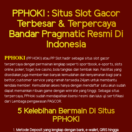
PPHOKI : Situs Slot Gacor
Terbesar & Terpercaya
Bandar Pragmatic Resmi Di
Indonesia
PPHOKI
(PP HOKI) atau PP Slot hadir sebagai situs slot gacor
terpercaya dengan permainan lengkap seperti sportbook, e-sports, slots
online, poker, togel, live casino, bola tangkas dan tembak ikan. Fasilitas yang
disediakan juga memberikan banyak kemudahan dan kenyamanan bagi para
bettor, customer service yang ramah tersedia 24jam untuk membantu
kendala member. Kemudahan akses hanya dengan mendaftar satu akun sudah
dapat memainkan ribuan game dengan winrate yang tinggi. Sebagai situs
terpercaya, PPHoki sudah mendapatkan lisensi resmi dan lulus uji sertifikasi
dari Lembaga pengawasan PAGCOR.
5 Kelebihan Bermain Di Situs
PPHOKI
Metode Deposit yang lengkap dengan bank, e-wallet, QRIS hingga