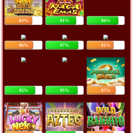
83%
91%
94%
86%
97%
81%
92%
95%
87%