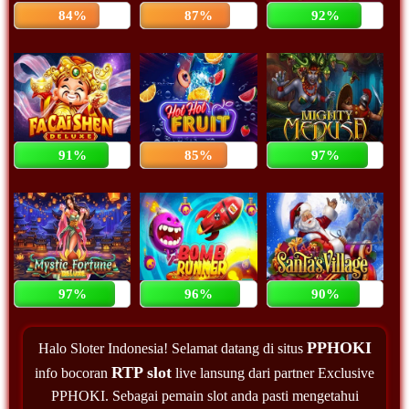
84%
87%
92%
91%
85%
97%
97%
96%
90%
PPHOKI
Halo Sloter Indonesia! Selamat datang di situs
RTP slot
info bocoran
live lansung dari partner Exclusive
PPHOKI. Sebagai pemain slot anda pasti mengetahui