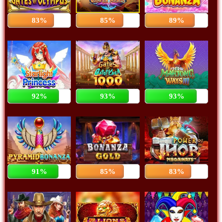
83%
85%
89%
92%
93%
93%
91%
85%
83%