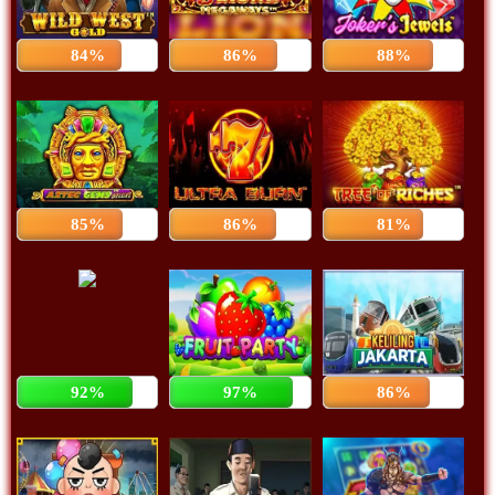
84%
86%
88%
85%
86%
81%
92%
97%
86%