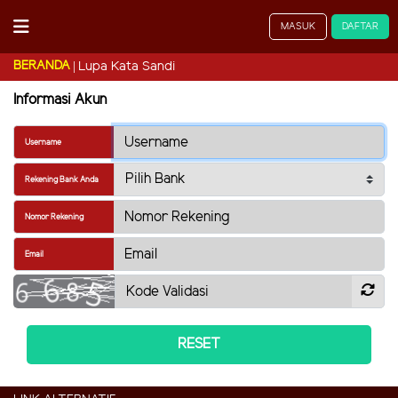
MASUK
DAFTAR
BERANDA
Lupa Kata Sandi
Informasi Akun
Username
Rekening Bank Anda
Nomor Rekening
Email
RESET