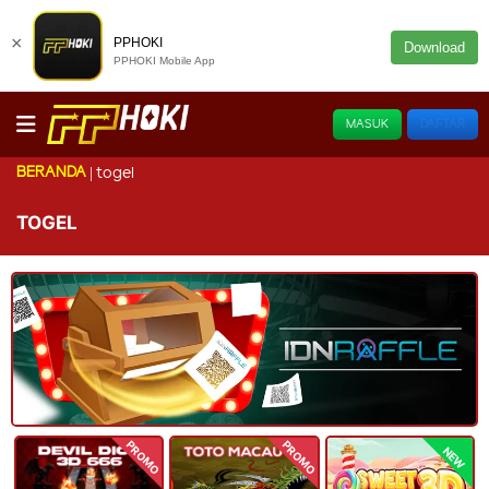
×
PPHOKI
Download
PPHOKI Mobile App
MASUK
DAFTAR
BERANDA
togel
TOGEL
PROMO
PROMO
NEW