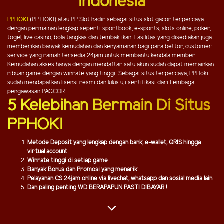
Indonesia
PPHOKI
(PP HOKI) atau PP Slot hadir sebagai situs slot gacor terpercaya
dengan permainan lengkap seperti sportbook, e-sports, slots online, poker,
togel, live casino, bola tangkas dan tembak ikan. Fasilitas yang disediakan juga
memberikan banyak kemudahan dan kenyamanan bagi para bettor, customer
service yang ramah tersedia 24jam untuk membantu kendala member.
Kemudahan akses hanya dengan mendaftar satu akun sudah dapat memainkan
ribuan game dengan winrate yang tinggi. Sebagai situs terpercaya, PPHoki
sudah mendapatkan lisensi resmi dan lulus uji sertifikasi dari Lembaga
pengawasan PAGCOR.
5 Kelebihan Bermain Di Situs
PPHOKI
Metode Deposit yang lengkap dengan bank, e-wallet, QRIS hingga
virtual account
Winrate tinggi di setiap game
Banyak Bonus dan Promosi yang menarik
Pelayanan CS 24jam online via livechat, whatsapp dan sosial media lain
Dan paling penting WD BERAPAPUN PASTI DIBAYAR !